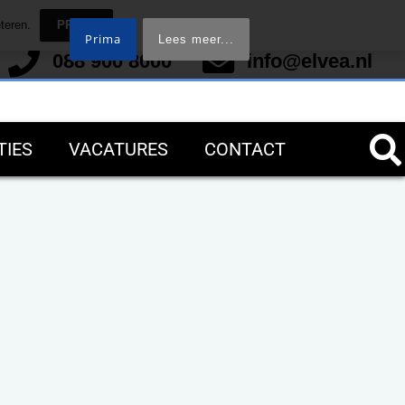
teren.
PRIMA
Prima
Lees meer...
088 900 8000
info@elvea.nl
TIES
VACATURES
CONTACT