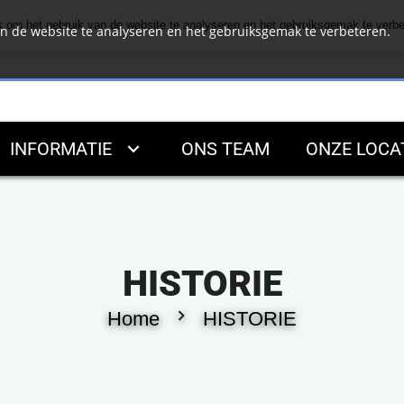
s om het gebruik van de website te analyseren en het gebruiksgemak te verbe
an de website te analyseren en het gebruiksgemak te verbeteren.
INFORMATIE
ONS TEAM
ONZE LOCA
HISTORIE
chevron_right
Home
HISTORIE